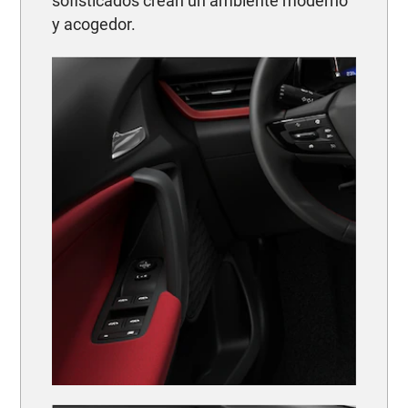
sofisticados crean un ambiente moderno
y acogedor.